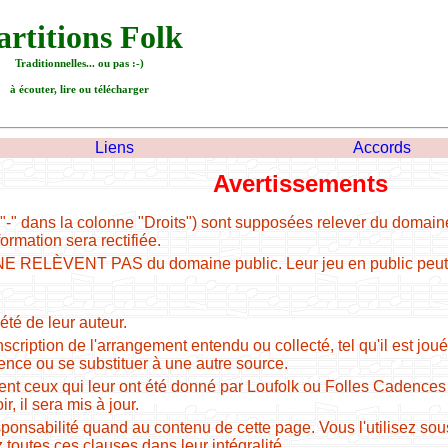
artitions Folk
Traditionnelles... ou pas :-)
à écouter, lire ou télécharger
Liens
Accords
Avertissements
"-" dans la colonne "Droits") sont supposées relever du domain
nformation sera rectifiée.
E RELÈVENT PAS du domaine public. Leur jeu en public peut êt
été de leur auteur.
nscription de l'arrangement entendu ou collecté, tel qu'il est jou
nce ou se substituer à une autre source.
t ceux qui leur ont été donné par Loufolk ou Folles Cadences 
, il sera mis à jour.
onsabilité quand au contenu de cette page. Vous l'utilisez sous vo
toutes ces clauses dans leur intégralité.