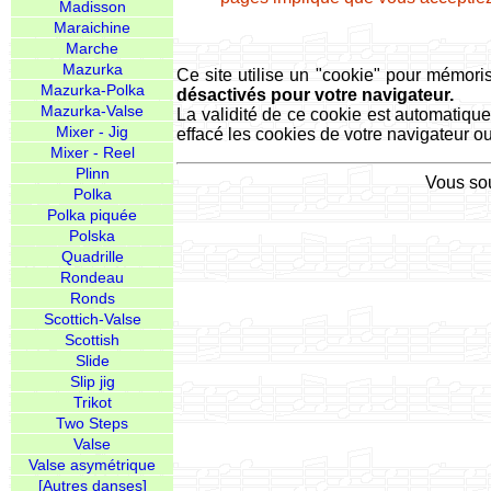
Madisson
Maraichine
Marche
Mazurka
Ce site utilise un "cookie" pour mémori
Mazurka-Polka
désactivés pour votre navigateur.
Mazurka-Valse
La validité de ce cookie est automatique
Mixer - Jig
effacé les cookies de votre navigateur ou
Mixer - Reel
Plinn
Vous sou
Polka
Polka piquée
Polska
Quadrille
Rondeau
Ronds
Scottich-Valse
Scottish
Slide
Slip jig
Trikot
Two Steps
Valse
Valse asymétrique
[Autres danses]