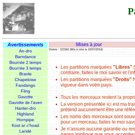
P
Mises à jour
Avertissements
Visites : 323342 (Mis à zéro le 10/07/2014)
An-dro
Barndance
Bourrée 2 temps
Les partitions marquées
"Libres"
(
Bourrée 3 temps
contraire, faites le moi savoir et l'i
Branle
Les partitions marquées
"Droits"
N
Chapeloise
vigueur dans votre pays.
Fandango
Fling
Gavotte
Tous les morceaux restent la propri
Gavotte de l'aven
La version présentée ici est ma tra
Hanter-dro
prétend aucunement être une référe
Highland
Les noms des morceaux sont souven
Hornpipe
pour un morceau, faites le moi savoir
Kost ar c'hoad
Je n'assure aucune garantie ou resp
Laridé
pages implique que vous acceptiez 