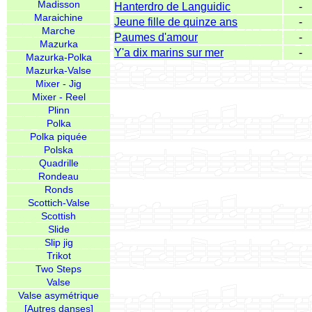
Madisson
Hanterdro de Languidic
-
Maraichine
Jeune fille de quinze ans
-
Marche
Paumes d'amour
-
Mazurka
Y'a dix marins sur mer
-
Mazurka-Polka
Mazurka-Valse
Mixer - Jig
Mixer - Reel
Plinn
Polka
Polka piquée
Polska
Quadrille
Rondeau
Ronds
Scottich-Valse
Scottish
Slide
Slip jig
Trikot
Two Steps
Valse
Valse asymétrique
[Autres danses]