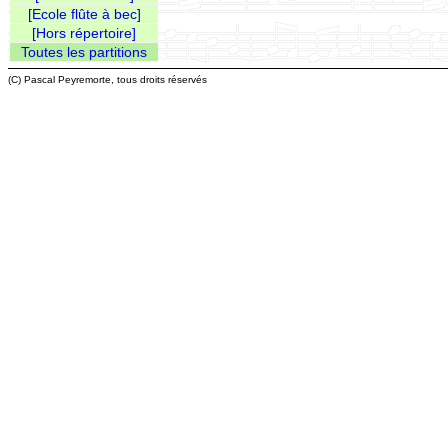
[Ecole flûte à bec]
[Hors répertoire]
Toutes les partitions
(C) Pascal Peyremorte, tous droits réservés