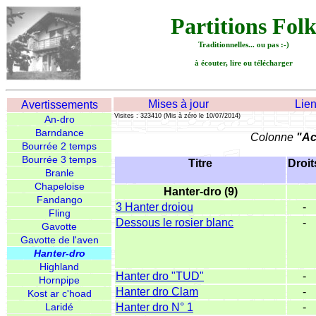
Partitions Fol
Traditionnelles... ou pas :-)
à écouter, lire ou télécharger
Mises à jour
Lie
Avertissements
Visites : 323410 (Mis à zéro le 10/07/2014)
An-dro
Barndance
Colonne
"Ac
Bourrée 2 temps
Bourrée 3 temps
Titre
Droit
Branle
Chapeloise
Hanter-dro (9)
Fandango
3 Hanter droiou
-
Fling
Dessous le rosier blanc
-
Gavotte
Gavotte de l'aven
Hanter-dro
Highland
Hanter dro "TUD"
-
Hornpipe
Hanter dro Clam
-
Kost ar c'hoad
Laridé
Hanter dro N° 1
-