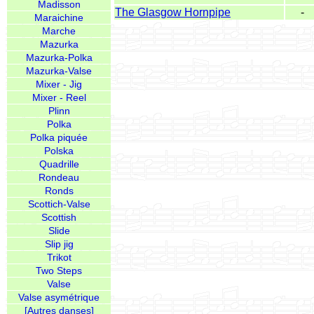
Madisson
The Glasgow Hornpipe
-
Maraichine
Marche
Mazurka
Mazurka-Polka
Mazurka-Valse
Mixer - Jig
Mixer - Reel
Plinn
Polka
Polka piquée
Polska
Quadrille
Rondeau
Ronds
Scottich-Valse
Scottish
Slide
Slip jig
Trikot
Two Steps
Valse
Valse asymétrique
[Autres danses]