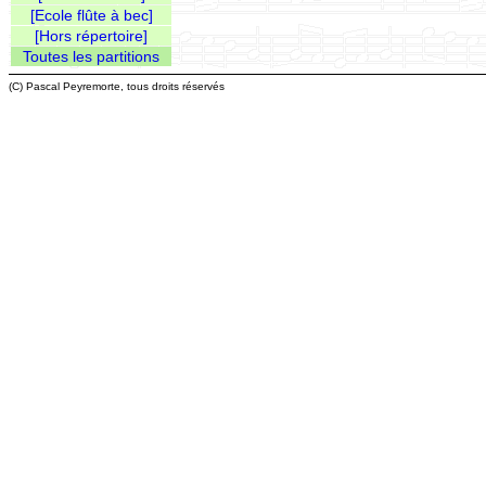
[Ecole flûte à bec]
[Hors répertoire]
Toutes les partitions
(C) Pascal Peyremorte, tous droits réservés