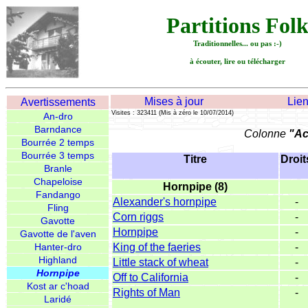
Partitions Fol
Traditionnelles... ou pas :-)
à écouter, lire ou télécharger
Mises à jour
Lie
Avertissements
Visites : 323411 (Mis à zéro le 10/07/2014)
An-dro
Barndance
Colonne
"Ac
Bourrée 2 temps
Bourrée 3 temps
Titre
Droit
Branle
Chapeloise
Hornpipe (8)
Fandango
Alexander's hornpipe
-
Fling
Corn riggs
-
Gavotte
Hornpipe
-
Gavotte de l'aven
Hanter-dro
King of the faeries
-
Highland
Little stack of wheat
-
Hornpipe
Off to California
-
Kost ar c'hoad
Rights of Man
-
Laridé